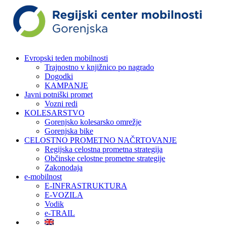
Evropski teden mobilnosti
Trajnostno v knjižnico po nagrado
Dogodki
KAMPANJE
Javni potniški promet
Vozni redi
KOLESARSTVO
Gorenjsko kolesarsko omrežje
Gorenjska bike
CELOSTNO PROMETNO NAČRTOVANJE
Regijska celostna prometna strategija
Občinske celostne prometne strategije
Zakonodaja
e-mobilnost
E-INFRASTRUKTURA
E-VOZILA
Vodik
e-TRAIL