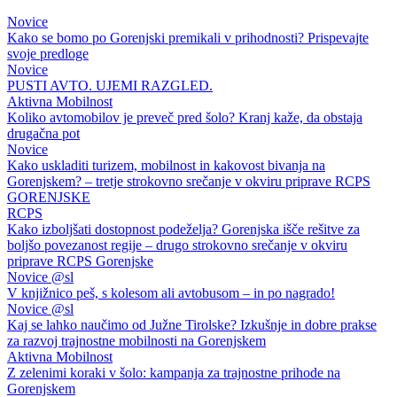
Novice
Kako se bomo po Gorenjski premikali v prihodnosti? Prispevajte
svoje predloge
Novice
PUSTI AVTO. UJEMI RAZGLED.
Aktivna Mobilnost
Koliko avtomobilov je preveč pred šolo? Kranj kaže, da obstaja
drugačna pot
Novice
Kako uskladiti turizem, mobilnost in kakovost bivanja na
Gorenjskem? – tretje strokovno srečanje v okviru priprave RCPS
GORENJSKE
RCPS
Kako izboljšati dostopnost podeželja? Gorenjska išče rešitve za
boljšo povezanost regije – drugo strokovno srečanje v okviru
priprave RCPS Gorenjske
Novice @sl
V knjižnico peš, s kolesom ali avtobusom – in po nagrado!
Novice @sl
Kaj se lahko naučimo od Južne Tirolske? Izkušnje in dobre prakse
za razvoj trajnostne mobilnosti na Gorenjskem
Aktivna Mobilnost
Z zelenimi koraki v šolo: kampanja za trajnostne prihode na
Gorenjskem