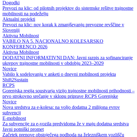
Dogodki
Prevozi na klic: od pilotnih projektov do sistemske rešitve trajnostne
mobilnosti na podeželju
Aktualni projekti
Prevozi na klic: nov korak k zmanjševanju prevozne revščine v
Sloveniji
Aktivna Mobilnost
VABILO NA 5. NACIONALNO KOLESARSKO
KONFERENCO 2026
Aktivna Mobilnost
DODATNI INFORMATIVNI DAN: Javni razpis za sofinanciranje
ukrepov trajnostne mobilnosti v obdobju 2023–2029
Novice
Vabilo k sodelovanju v anketi o dnevni mobilnosti projekta
Shift2Sustain
RCPS
Gorenjska regija soustvarja vizijo trajnostne mobilnosti prihodnosti –
prvo strokovno srečanje v sklopu priprave RCPS Gorenjske
Novice
Nova sredstva za e-kolesa: na voljo dodatna 2 milijona evrov
subvencij
E-mobilnost
Za subvencije za e-vozila predvidoma že v maju dodatna sredstva
Javni potniški promet
Začetek prenove obstoječega podhoda na železniškem vozlišču