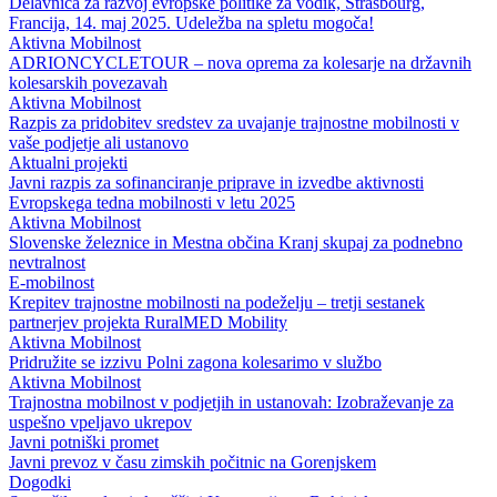
Delavnica za razvoj evropske politike za vodik, Strasbourg,
Francija, 14. maj 2025. Udeležba na spletu mogoča!
Aktivna Mobilnost
ADRIONCYCLETOUR – nova oprema za kolesarje na državnih
kolesarskih povezavah
Aktivna Mobilnost
Razpis za pridobitev sredstev za uvajanje trajnostne mobilnosti v
vaše podjetje ali ustanovo
Aktualni projekti
Javni razpis za sofinanciranje priprave in izvedbe aktivnosti
Evropskega tedna mobilnosti v letu 2025
Aktivna Mobilnost
Slovenske železnice in Mestna občina Kranj skupaj za podnebno
nevtralnost
E-mobilnost
Krepitev trajnostne mobilnosti na podeželju – tretji sestanek
partnerjev projekta RuralMED Mobility
Aktivna Mobilnost
Pridružite se izzivu Polni zagona kolesarimo v službo
Aktivna Mobilnost
Trajnostna mobilnost v podjetjih in ustanovah: Izobraževanje za
uspešno vpeljavo ukrepov
Javni potniški promet
Javni prevoz v času zimskih počitnic na Gorenjskem
Dogodki