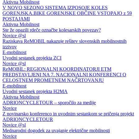
Aktivna Mobilnost
V NOVO SEZONO SISTEMA IZPOSOJE KOLES
GORENJSKA.BIKE GORENJSKE OBČINE VSTOPAJO z 59
POSTAJAMI
Aktivna Mobilnost
Ste že opazili rdeče označbe kolesarskih povezav?
Novice @sl
Raziskava ReMOBIL nakazuje rešitev slovenskih mobilnostnih
izzivov
E-mobilnost
Uvodni sestanek projekta ZCI
Novice @sl
ReMOBIL: REGIONALNI KOORDINATORJI ETM
PREDSTAVLJENI NA 7. NACIONALNI KONFERENCI O
CELOSTNEM PROMETNEM NAČRTOVANJU
E-mobilnost
Uvodni sestanek projekta H2MA
Aktivna Mobilnost
ADRIONCYCLETOUR – sporočilo za medije
Novice
Z novinarsko konferenco in uvodnim sestankom se pričenja projekt
ADRIONCYCLETOUR
Novice @sl
Mednarodni dogodek za uvajanje električne mobilnosti
Novice