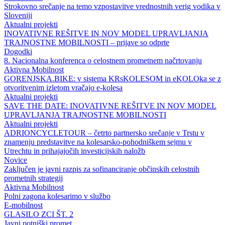
Strokovno srečanje na temo vzpostavitve vrednostnih verig vodika v
Sloveniji
Aktualni projekti
INOVATIVNE REŠITVE IN NOV MODEL UPRAVLJANJA
TRAJNOSTNE MOBILNOSTI – prijave so odprte
Dogodki
8. Nacionalna konferenca o celostnem prometnem načrtovanju
Aktivna Mobilnost
GORENJSKA.BIKE: v sistema KRsKOLESOM in eKOLOka se z
otvoritvenim izletom vračajo e-kolesa
Aktualni projekti
SAVE THE DATE: INOVATIVNE REŠITVE IN NOV MODEL
UPRAVLJANJA TRAJNOSTNE MOBILNOSTI
Aktualni projekti
ADRIONCYCLETOUR – četrto partnersko srečanje v Trstu v
znamenju predstavitve na kolesarsko-pohodniškem sejmu v
Utrechtu in prihajajočih investicijskih naložb
Novice
Zaključen je javni razpis za sofinanciranje občinskih celostnih
prometnih strategij
Aktivna Mobilnost
Polni zagona kolesarimo v službo
E-mobilnost
GLASILO ZCI ŠT. 2
Javni potniški promet