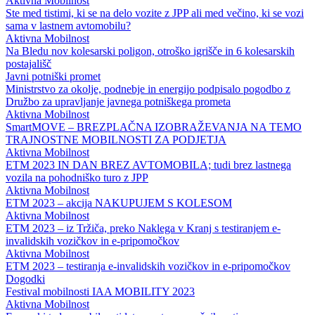
Aktivna Mobilnost
Ste med tistimi, ki se na delo vozite z JPP ali med večino, ki se vozi
sama v lastnem avtomobilu?
Aktivna Mobilnost
Na Bledu nov kolesarski poligon, otroško igrišče in 6 kolesarskih
postajališč
Javni potniški promet
Ministrstvo za okolje, podnebje in energijo podpisalo pogodbo z
Družbo za upravljanje javnega potniškega prometa
Aktivna Mobilnost
SmartMOVE – BREZPLAČNA IZOBRAŽEVANJA NA TEMO
TRAJNOSTNE MOBILNOSTI ZA PODJETJA
Aktivna Mobilnost
ETM 2023 IN DAN BREZ AVTOMOBILA; tudi brez lastnega
vozila na pohodniško turo z JPP
Aktivna Mobilnost
ETM 2023 – akcija NAKUPUJEM S KOLESOM
Aktivna Mobilnost
ETM 2023 – iz Tržiča, preko Naklega v Kranj s testiranjem e-
invalidskih vozičkov in e-pripomočkov
Aktivna Mobilnost
ETM 2023 – testiranja e-invalidskih vozičkov in e-pripomočkov
Dogodki
Festival mobilnosti IAA MOBILITY 2023
Aktivna Mobilnost