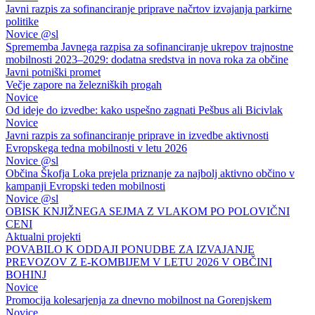
Javni razpis za sofinanciranje priprave načrtov izvajanja parkirne
politike
Novice @sl
Sprememba Javnega razpisa za sofinanciranje ukrepov trajnostne
mobilnosti 2023–2029: dodatna sredstva in nova roka za občine
Javni potniški promet
Večje zapore na železniških progah
Novice
Od ideje do izvedbe: kako uspešno zagnati Pešbus ali Bicivlak
Novice
Javni razpis za sofinanciranje priprave in izvedbe aktivnosti
Evropskega tedna mobilnosti v letu 2026
Novice @sl
Občina Škofja Loka prejela priznanje za najbolj aktivno občino v
kampanji Evropski teden mobilnosti
Novice @sl
OBISK KNJIŽNEGA SEJMA Z VLAKOM PO POLOVIČNI
CENI
Aktualni projekti
POVABILO K ODDAJI PONUDBE ZA IZVAJANJE
PREVOZOV Z E-KOMBIJEM V LETU 2026 V OBČINI
BOHINJ
Novice
Promocija kolesarjenja za dnevno mobilnost na Gorenjskem
Novice