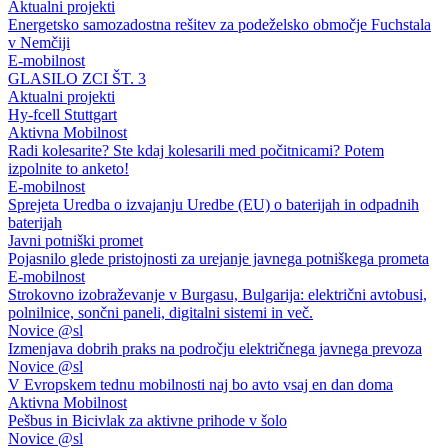
Aktualni projekti
Energetsko samozadostna rešitev za podeželsko območje Fuchstala
v Nemčiji
E-mobilnost
GLASILO ZCI ŠT. 3
Aktualni projekti
Hy-fcell Stuttgart
Aktivna Mobilnost
Radi kolesarite? Ste kdaj kolesarili med počitnicami? Potem
izpolnite to anketo!
E-mobilnost
Sprejeta Uredba o izvajanju Uredbe (EU) o baterijah in odpadnih
baterijah
Javni potniški promet
Pojasnilo glede pristojnosti za urejanje javnega potniškega prometa
E-mobilnost
Strokovno izobraževanje v Burgasu, Bulgarija: električni avtobusi,
polnilnice, sončni paneli, digitalni sistemi in več.
Novice @sl
Izmenjava dobrih praks na področju električnega javnega prevoza
Novice @sl
V Evropskem tednu mobilnosti naj bo avto vsaj en dan doma
Aktivna Mobilnost
Pešbus in Bicivlak za aktivne prihode v šolo
Novice @sl