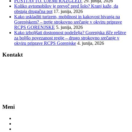
PUSTI AVTO. UJEMI RAZGLED.
29. junija, 2026
Koliko avtomobilov je preveč pred šolo? Kranj kaže, da
obstaja drugačna pot
17. junija, 2026
Kako uskladiti turizem, mobilnost in kakovost bivanja na
Gorenjskem? – tretje strokovno srečanje v okviru priprave
RCPS GORENJSKE
5. junija, 2026
Kako izboljšati dostopnost podeželja? Gorenjska išče rešitve
za boljšo povezanost regije – drugo strokovno srečanje v
okviru priprave RCPS Gorenjske
4. junija, 2026
Kontakt
BSC, d.o.o., Kranj
Cesta Staneta Žagarja 37
4000 Kranj
T: 04/28 17 230
E: info@bsc-kranj.si
Politika zasebnosti
Meni
Evropski teden mobilnosti
Kolesartstvo
JPP – javni potniški promet
>