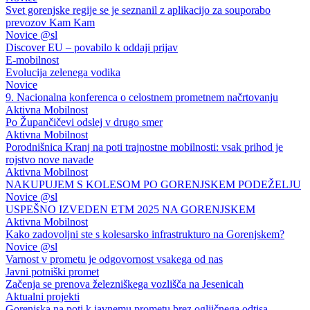
Svet gorenjske regije se je seznanil z aplikacijo za souporabo
prevozov Kam Kam
Novice @sl
Discover EU – povabilo k oddaji prijav
E-mobilnost
Evolucija zelenega vodika
Novice
9. Nacionalna konferenca o celostnem prometnem načrtovanju
Aktivna Mobilnost
Po Župančičevi odslej v drugo smer
Aktivna Mobilnost
Porodnišnica Kranj na poti trajnostne mobilnosti: vsak prihod je
rojstvo nove navade
Aktivna Mobilnost
NAKUPUJEM S KOLESOM PO GORENJSKEM PODEŽELJU
Novice @sl
USPEŠNO IZVEDEN ETM 2025 NA GORENJSKEM
Aktivna Mobilnost
Kako zadovoljni ste s kolesarsko infrastrukturo na Gorenjskem?
Novice @sl
Varnost v prometu je odgovornost vsakega od nas
Javni potniški promet
Začenja se prenova železniškega vozlišča na Jesenicah
Aktualni projekti
Gorenjska na poti k javnemu prometu brez ogljičnega odtisa