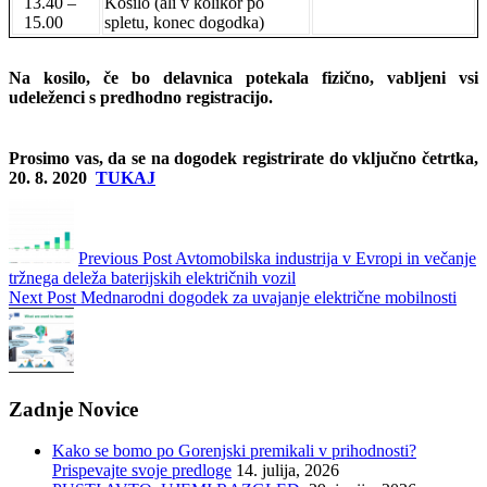
13.40 –
Kosilo (ali v kolikor po
15.00
spletu, konec dogodka)
Na kosilo, če bo delavnica potekala fizično, vabljeni vsi
udeleženci s predhodno registracijo.
Prosimo vas, da se na dogodek registrirate do vključno četrtka,
20. 8. 2020
TUKAJ
Previous Post
Avtomobilska industrija v Evropi in večanje
tržnega deleža baterijskih električnih vozil
Next Post
Mednarodni dogodek za uvajanje električne mobilnosti
Zadnje Novice
Kako se bomo po Gorenjski premikali v prihodnosti?
Prispevajte svoje predloge
14. julija, 2026