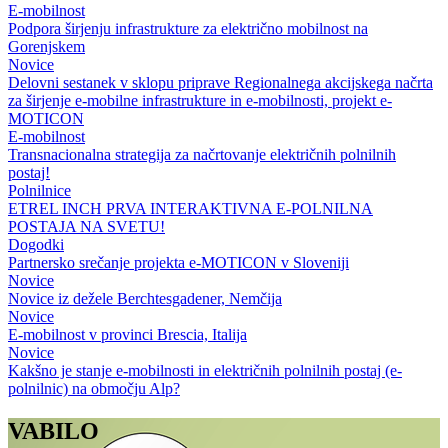
E-mobilnost
Podpora širjenju infrastrukture za električno mobilnost na
Gorenjskem
Novice
Delovni sestanek v sklopu priprave Regionalnega akcijskega načrta
za širjenje e-mobilne infrastrukture in e-mobilnosti, projekt e-
MOTICON
E-mobilnost
Transnacionalna strategija za načrtovanje električnih polnilnih
postaj!
Polnilnice
ETREL INCH PRVA INTERAKTIVNA E-POLNILNA
POSTAJA NA SVETU!
Dogodki
Partnersko srečanje projekta e-MOTICON v Sloveniji
Novice
Novice iz dežele Berchtesgadener, Nemčija
Novice
E-mobilnost v provinci Brescia, Italija
Novice
Kakšno je stanje e-mobilnosti in električnih polnilnih postaj (e-
polnilnic) na območju Alp?
VABILO