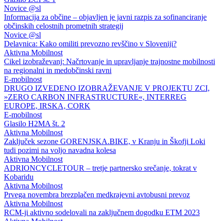
Novice @sl
Informacija za občine – objavljen je javni razpis za sofinanciranje
občinskih celostnih prometnih strategij
Novice @sl
Delavnica: Kako omiliti prevozno revščino v Sloveniji?
Aktivna Mobilnost
Cikel izobraževanj: Načrtovanje in upravljanje trajnostne mobilnosti
na regionalni in medobčinski ravni
E-mobilnost
DRUGO IZVEDENO IZOBRAŽEVANJE V PROJEKTU ZCI,
»ZERO CARBON INFRASTRUCTURE«, INTERREG
EUROPE, IRSKA, CORK
E-mobilnost
Glasilo H2MA št. 2
Aktivna Mobilnost
Zaključek sezone GORENJSKA.BIKE, v Kranju in Škofji Loki
tudi pozimi na voljo navadna kolesa
Aktivna Mobilnost
ADRIONCYCLETOUR – tretje partnersko srečanje, tokrat v
Kobaridu
Aktivna Mobilnost
Prvega novembra brezplačen medkrajevni avtobusni prevoz
Aktivna Mobilnost
RCM-ji aktivno sodelovali na zaključnem dogodku ETM 2023