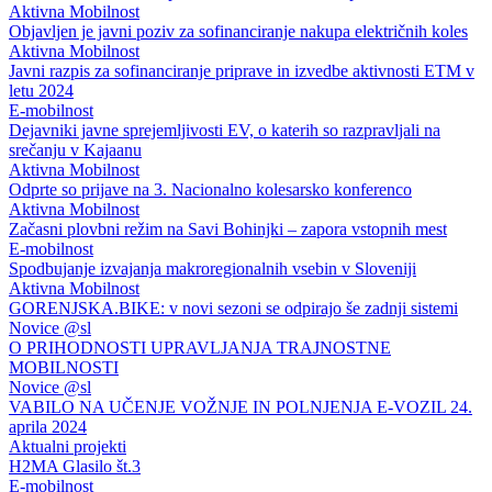
Aktivna Mobilnost
Objavljen je javni poziv za sofinanciranje nakupa električnih koles
Aktivna Mobilnost
Javni razpis za sofinanciranje priprave in izvedbe aktivnosti ETM v
letu 2024
E-mobilnost
Dejavniki javne sprejemljivosti EV, o katerih so razpravljali na
srečanju v Kajaanu
Aktivna Mobilnost
Odprte so prijave na 3. Nacionalno kolesarsko konferenco
Aktivna Mobilnost
Začasni plovbni režim na Savi Bohinjki – zapora vstopnih mest
E-mobilnost
Spodbujanje izvajanja makroregionalnih vsebin v Sloveniji
Aktivna Mobilnost
GORENJSKA.BIKE: v novi sezoni se odpirajo še zadnji sistemi
Novice @sl
O PRIHODNOSTI UPRAVLJANJA TRAJNOSTNE
MOBILNOSTI
Novice @sl
VABILO NA UČENJE VOŽNJE IN POLNJENJA E-VOZIL 24.
aprila 2024
Aktualni projekti
H2MA Glasilo št.3
E-mobilnost