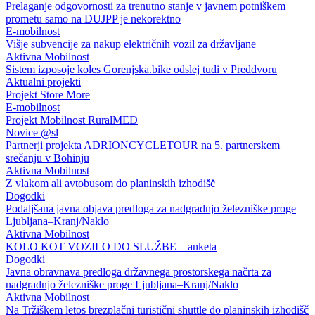
Prelaganje odgovornosti za trenutno stanje v javnem potniškem
prometu samo na DUJPP je nekorektno
E-mobilnost
Višje subvencije za nakup električnih vozil za državljane
Aktivna Mobilnost
Sistem izposoje koles Gorenjska.bike odslej tudi v Preddvoru
Aktualni projekti
Projekt Store More
E-mobilnost
Projekt Mobilnost RuralMED
Novice @sl
Partnerji projekta ADRIONCYCLETOUR na 5. partnerskem
srečanju v Bohinju
Aktivna Mobilnost
Z vlakom ali avtobusom do planinskih izhodišč
Dogodki
Podaljšana javna objava predloga za nadgradnjo železniške proge
Ljubljana–Kranj/Naklo
Aktivna Mobilnost
KOLO KOT VOZILO DO SLUŽBE – anketa
Dogodki
Javna obravnava predloga državnega prostorskega načrta za
nadgradnjo železniške proge Ljubljana–Kranj/Naklo
Aktivna Mobilnost
Na Tržiškem letos brezplačni turistični shuttle do planinskih izhodišč