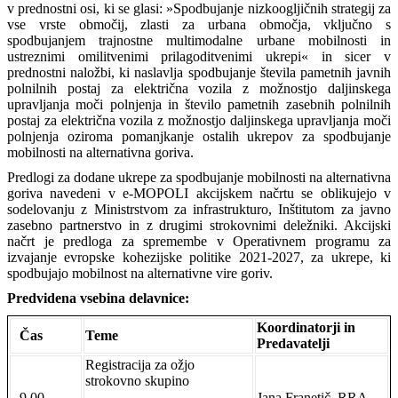
v prednostni osi, ki se glasi: »Spodbujanje nizkoogljičnih strategij za
vse vrste območij, zlasti za urbana območja, vključno s
spodbujanjem trajnostne multimodalne urbane mobilnosti in
ustreznimi omilitvenimi prilagoditvenimi ukrepi« in sicer v
prednostni naložbi, ki naslavlja spodbujanje števila pametnih javnih
polnilnih postaj za električna vozila z možnostjo daljinskega
upravljanja moči polnjenja in število pametnih zasebnih polnilnih
postaj za električna vozila z možnostjo daljinskega upravljanja moči
polnjenja oziroma pomanjkanje ostalih ukrepov za spodbujanje
mobilnosti na alternativna goriva.
Predlogi za dodane ukrepe za spodbujanje mobilnosti na alternativna
goriva navedeni v e-MOPOLI akcijskem načrtu se oblikujejo v
sodelovanju z Ministrstvom za infrastrukturo, Inštitutom za javno
zasebno partnerstvo in z drugimi strokovnimi deležniki. Akcijski
načrt je predloga za spremembe v Operativnem programu za
izvajanje evropske kohezijske politike 2021-2027, za ukrepe, ki
spodbujajo mobilnost na alternativne vire goriv.
Predvidena vsebina delavnice:
Koordinatorji in
Čas
Teme
Predavatelji
Registracija za ožjo
strokovno skupino
9.00-
Jana Franetič, RRA