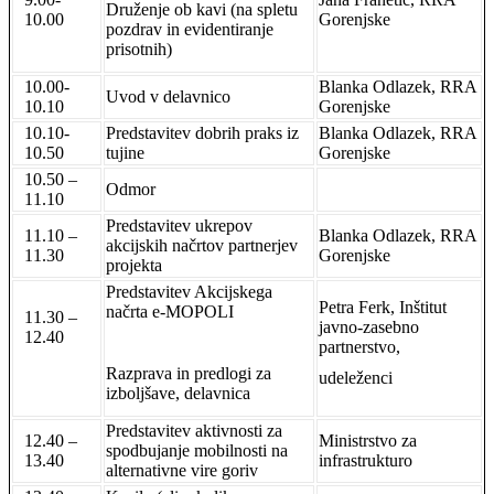
Druženje ob kavi (na spletu
10.00
Gorenjske
pozdrav in evidentiranje
prisotnih)
10.00-
Blanka Odlazek, RRA
Uvod v delavnico
10.10
Gorenjske
10.10-
Predstavitev dobrih praks iz
Blanka Odlazek, RRA
10.50
tujine
Gorenjske
10.50 –
Odmor
11.10
Predstavitev ukrepov
11.10 –
Blanka Odlazek, RRA
akcijskih načrtov partnerjev
11.30
Gorenjske
projekta
Predstavitev Akcijskega
Petra Ferk, Inštitut
načrta e-MOPOLI
11.30 –
javno-zasebno
12.40
partnerstvo,
Razprava in predlogi za
udeleženci
izboljšave, delavnica
Predstavitev aktivnosti za
12.40 –
Ministrstvo za
spodbujanje mobilnosti na
13.40
infrastrukturo
alternativne vire goriv