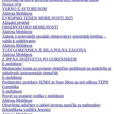
Novice @sl
VARNO Z AVTOBUSOM
Aktivna Mobilnost
EVROPSKI TEDEN MOBILNOSTI 2025
Aktualni projekti
OBSERVATORIJ MOBILNOSTI
Aktivna Mobilnost
Anketa o potovalnih navadah obiskovalcev gorenjskih knjižnic –
vabilo k sodelovanju
Aktivna Mobilnost
TUDI GORENJSKA JE BILA POLNA ZAGONA
Aktivna Mobilnost
Z JPP NA DOŽIVETJA PO GORENJSKEM
E-mobilnost
Mednarodni forum za uvajanje električne mobilnosti na podeželju in
oddaljenih sredozemskih območjih
E-mobilnost
Predstavitev projektov H2MA in Store More na seji odbora TEPN
Gorenjska
E-mobilnost
Posvet za uvajanje vodika v mobilnost
Aktivna Mobilnost
Objavljena odločitev o oddaji javnega naročila za nadgradnjo
železniškega vozlišča Jesenice