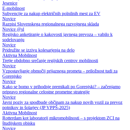
Jesenice
E-mobilnost
Subvencije za nakup električnih polnilnih mest za EV
Novice
Razpisi Slovenskega regionalnega razvojnega sklada
Novice @sl
Regijsko anketiranje o kakovosti javnega prevoza – vabilo k
sodelovanju
Novice
Pridružite se izzivu kolesarjenja na delo
Aktivna Mobilnost
Tretje obdobno srečanje regijskih centrov mobilnosti
Novice
Vzpostavljanje območij prijaznega prometa – priložnost tudi za
Gorenjsko
Novice
Kako se bomo v prihodnje premikali po Gorenjski? – začenjamo
pripravo regionalne celostne prometne strategije
Novice
Javni poziv za spodbude občinam za nakup novih vozil za prevoz
potnikov in šolarjev (JP VPPŠ-2025)
Aktivna Mobilnost
Rotterdam kot laboratorij mikromobilnosti – s projektom ZCI na
študijskem obisku
Novice