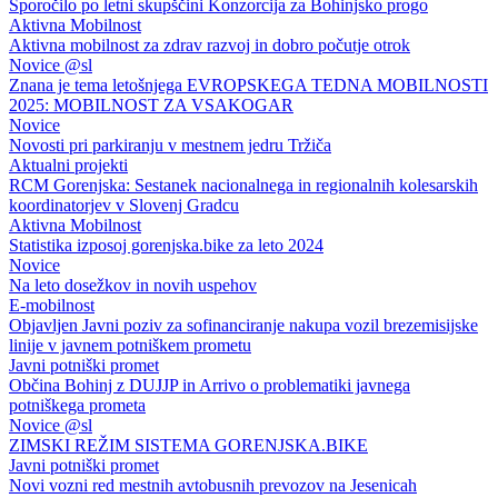
Sporočilo po letni skupščini Konzorcija za Bohinjsko progo
Aktivna Mobilnost
Aktivna mobilnost za zdrav razvoj in dobro počutje otrok
Novice @sl
Znana je tema letošnjega EVROPSKEGA TEDNA MOBILNOSTI
2025: MOBILNOST ZA VSAKOGAR
Novice
Novosti pri parkiranju v mestnem jedru Tržiča
Aktualni projekti
RCM Gorenjska: Sestanek nacionalnega in regionalnih kolesarskih
koordinatorjev v Slovenj Gradcu
Aktivna Mobilnost
Statistika izposoj gorenjska.bike za leto 2024
Novice
Na leto dosežkov in novih uspehov
E-mobilnost
Objavljen Javni poziv za sofinanciranje nakupa vozil brezemisijske
linije v javnem potniškem prometu
Javni potniški promet
Občina Bohinj z DUJJP in Arrivo o problematiki javnega
potniškega prometa
Novice @sl
ZIMSKI REŽIM SISTEMA GORENJSKA.BIKE
Javni potniški promet
Novi vozni red mestnih avtobusnih prevozov na Jesenicah