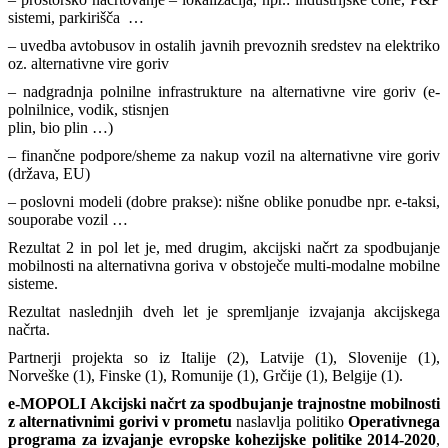
sistemi, parkirišča …
– uvedba avtobusov in ostalih javnih prevoznih sredstev na elektriko
oz. alternativne vire goriv
– nadgradnja polnilne infrastrukture na alternativne vire goriv (e-
polnilnice, vodik, stisnjen
plin, bio plin …)
– finančne podpore/sheme za nakup vozil na alternativne vire goriv
(država, EU)
– poslovni modeli (dobre prakse): nišne oblike ponudbe npr. e-taksi,
souporabe vozil …
Rezultat 2 in pol let je, med drugim, akcijski načrt za spodbujanje
mobilnosti na alternativna goriva v obstoječe multi-modalne mobilne
sisteme.
Rezultat naslednjih dveh let je spremljanje izvajanja akcijskega
načrta.
Partnerji projekta so iz Italije (2), Latvije (1), Slovenije (1),
Norveške (1), Finske (1), Romunije (1), Grčije (1), Belgije (1).
e-MOPOLI
Akcijski načrt za spodbujanje trajnostne mobilnosti
z alternativnimi gorivi v prometu
naslavlja politiko
Operativnega
programa za izvajanje evropske kohezijske politike 2014-2020
,