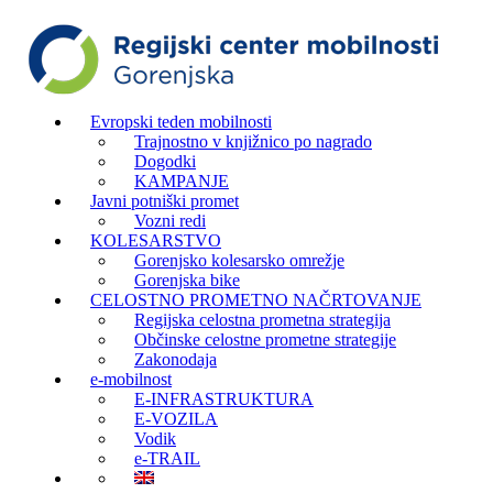
Evropski teden mobilnosti
Trajnostno v knjižnico po nagrado
Dogodki
KAMPANJE
Javni potniški promet
Vozni redi
KOLESARSTVO
Gorenjsko kolesarsko omrežje
Gorenjska bike
CELOSTNO PROMETNO NAČRTOVANJE
Regijska celostna prometna strategija
Občinske celostne prometne strategije
Zakonodaja
e-mobilnost
E-INFRASTRUKTURA
E-VOZILA
Vodik
e-TRAIL