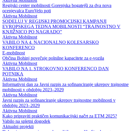
Aktivna Mobilnost
Regijski center mobilnosti Gorenjska bogatejši za dva nova
ocenjevalca EuroVelo poti
Aktivna Mobilnost
SODELUJ V REGIJSKI PROMOCIJSKI KAMPANJI
EVROPSKEGA TEDNA MOBILNOSTI “TRAJNOSTNO V
KNJIŽNICO PO NAGRADO”
Aktivna Mobilnost
VABILO NA 4. NACIONALNO KOLESARSKO
KONFERENCO
E-mobilnost
Občina Bohinj povečuje polnilne kapacitete za e-vozila
Aktivna Mobilnost
VABILO NA 1. STROKOVNO KONFERENCO DAN
POTNIKA
Aktivna Mobilnost
Informativni dan za Javni razpis za sofinanciranje ukrepov trajnostne
mobilnosti v obdobju 2023–2029
Aktivna Mobilnost
Javni razpis za sofinanciranje ukrepov trajnostne mobilnosti v
obdobju 2023–2029
Aktivna Mobilnost
Kako pripraviti praktičen komunikacijski načrt za ETM 2025?
Vabilo na spletni dogodek
Aktualni projekti