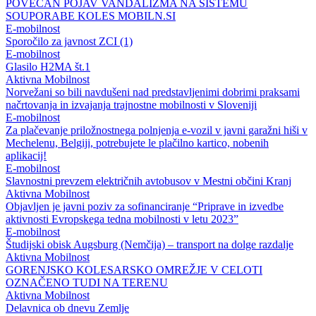
POVEČAN POJAV VANDALIZMA NA SISTEMU
SOUPORABE KOLES MOBILN.SI
E-mobilnost
Sporočilo za javnost ZCI (1)
E-mobilnost
Glasilo H2MA št.1
Aktivna Mobilnost
Norvežani so bili navdušeni nad predstavljenimi dobrimi praksami
načrtovanja in izvajanja trajnostne mobilnosti v Sloveniji
E-mobilnost
Za plačevanje priložnostnega polnjenja e-vozil v javni garažni hiši v
Mechelenu, Belgiji, potrebujete le plačilno kartico, nobenih
aplikacij!
E-mobilnost
Slavnostni prevzem električnih avtobusov v Mestni občini Kranj
Aktivna Mobilnost
Objavljen je javni poziv za sofinanciranje “Priprave in izvedbe
aktivnosti Evropskega tedna mobilnosti v letu 2023”
E-mobilnost
Študijski obisk Augsburg (Nemčija) – transport na dolge razdalje
Aktivna Mobilnost
GORENJSKO KOLESARSKO OMREŽJE V CELOTI
OZNAČENO TUDI NA TERENU
Aktivna Mobilnost
Delavnica ob dnevu Zemlje