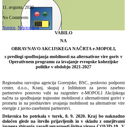
11. avgusta, 2020
|
No Comments
|
Novice
,
Novice @sl
VABILO
NA
OBRAVNAVO AKCIJSKEGA NAČRTA e-MOPOLI,
s predlogi spodbujanja mobilnosti na alternativne vire goriv v
Operativnem programu za izvajanje evropske kohezijske
politike v obdobju 2021-2027
Regionalna razvojna agencija Gorenjske, BSC, poslovno podporni
center, d.o.o., Kranj, skupaj z Inštitutom za javno zasebno
partnerstvo ponovno vabi na razgrnitev e-MOPOLI Akcijskega
načrta za spodbujanje trajnostne mobilnosti z alternativnimi gorivi v
prometu in na predstavitev uvajanja mobilnosti na alternativne vire
energije z javno-zasebnimi partnerstvi.
Delavnica bo potekala v torek, 8. 9. 2020. Kraj bo naknadno
določen glede na število prijavljenih in v skladu z omejitvami
javnega zbiranja zaradi nevarnosti širitve virusa COVID-19. V