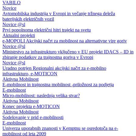
VABILO
Novice
Avtomobilska industrija v Evropi in večanje tržnega deleža
baterijskih električnih vozil
Novice @sl
Prvi popolnoma električni hitri trajekt na svetu
Aktualni projekti
e-MOPOLI Akcijski načrt za mobilnost na alternativne vire goriv
Novice @sl
Ministrstvo za infrastrukturo vključeno v EU projekt IDACS – ID in
zbiranje podatkov za trajnostna goriva v Evropi
Novice @sl
Uradno potrjen Regionalni akcijski načrt za e-mobilno
infrastrukturo, e-MOTICON
Aktivna Mobilnost
E-mobilnost in trajnostna mobilnost -priložnost za podjetja
E-mobilnost
Micro-mobilnost: naslednja velika stvar?
Aktivna Mobilnost
Konec projekta e-MOTICON
Aktivna Mobilnost
Sodelovanje v prid e-mobilnosti
E-mobilnost
Univerza uporabnih znanosti v Kemptnu se osredotoča na e-
mobilnost od leta 2009