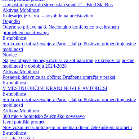
Trajnostni prevoz do slovenskih smučišč – Bled Ski Bus
Aktivna Mobilnost
Kolesarjenje za vse – povabilo na predstavitev
Dogodki
Odprte so prijave na 8. Nacionalno konferenco o celostnem
prometnem načrtovanju
E-mobilnost
Strokovno izobraževanje v Parmi, Italija: Poslovni primeri trajnostne
mobilnosti
Novice
Najava objave Javnega razpisa za sofinanciranje ukrepov trajnostne
mobilnosti v obdobju 2024-2028
Aktivna Mobilnost
Posnetek delavnice za občine: Družbena omrežja v praksi
E-mobilnost
V MESTNI OBČINI KRANJ NOVI E-AVTOBUSI
E-mobilnost
Strokovno izobraževanje v Parmi, Italija: Poslovni primeri trajnostne
mobilnosti
Aktivna Mobilnost
300 mio v bohinjsko železniško povezavo
Javni potniški promet
Nov vozni red v notranjem in mednarodnem železniškem prometu
E-mobilnost
Glasilo ZCI št. 1