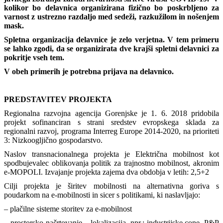
kolikor bo delavnica organizirana fizično bo poskrbljeno za
varnost z ustrezno razdaljo med sedeži, razkužilom in nošenjem
mask.
Spletna organizacija delavnice je zelo verjetna. V tem primeru
se lahko zgodi, da se organizirata dve krajši spletni delavnici za
pokritje vseh tem.
V obeh primerih je potrebna prijava na delavnico.
PREDSTAVITEV PROJEKTA
Regionalna razvojna agencija Gorenjske je 1. 6. 2018 pridobila
projekt sofinanciran s strani sredstev evropskega sklada za
regionalni razvoj, programa Interreg Europe 2014-2020, na prioriteti
3: Nizkoogljično gospodarstvo.
Naslov transnacionalnega projekta je Električna mobilnost kot
spodbujevalec oblikovanja politik za trajnostno mobilnost, akronim
e-MOPOLI. Izvajanje projekta zajema dva obdobja v letih: 2,5+2
Cilji projekta je širitev mobilnosti na alternativna goriva s
poudarkom na e-mobilnosti in sicer s politikami, ki naslavljajo:
– plačilne sisteme storitev za e-mobilnost
– prostorsko načrtovanje – lokalizacija, npr.: industrijske cone, P&P