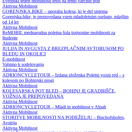
Evropski teden mobilnosti letos na temo varčnih poti
Aktivna Mobilnost
GORENJSKA.BIKE – uporaba kolesa, ki je del sistema
Gorenjska.bike, je prepovedana vsem mladoletnim osebam, mlajšim
od 14 let
Aktivna Mobilnost
ReMOBIL mednarodna poletna šola trajnostne mobilnosti za
študente
Aktivna Mobilnost
JULIJA IN AVGUSTA Z BREZPLAČNIM AVTOBUSOM PO
BLEDU IN OKOLICI
E-mobilnost
Vabimo k sodelovanju
Aktivna Mobilnost
ADRIONCYCLETOUR – Izdana zloženka Poletni vozni red – s
kolesom po Bohinjski progi
Aktivna Mobilnost
KOLESARSKA POT BLED – BOHINJ JE GRADBIŠČE,
VOŽNJA JE PREPOVEDANA
Aktivna Mobilnost
ADRIONCYCLETOUR – Mladi in mobilnost v Alpah
Aktivna Mobilnost
STORITVE MOBILNOSTI NA PODEŽELJU – Bischofshofen,
Avstrija
Aktivna Mobilnost