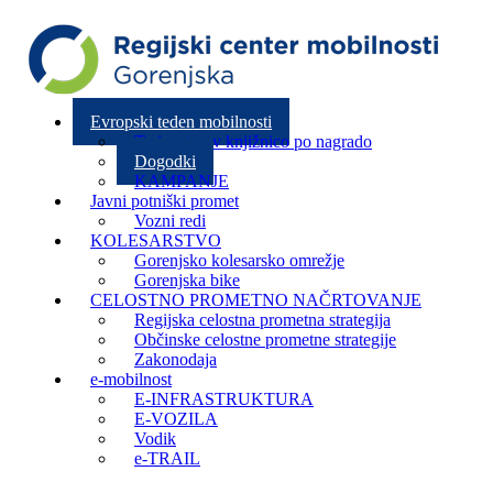
Evropski teden mobilnosti
Trajnostno v knjižnico po nagrado
Dogodki
KAMPANJE
Javni potniški promet
Vozni redi
KOLESARSTVO
Gorenjsko kolesarsko omrežje
Gorenjska bike
CELOSTNO PROMETNO NAČRTOVANJE
Regijska celostna prometna strategija
Občinske celostne prometne strategije
Zakonodaja
e-mobilnost
E-INFRASTRUKTURA
E-VOZILA
Vodik
e-TRAIL