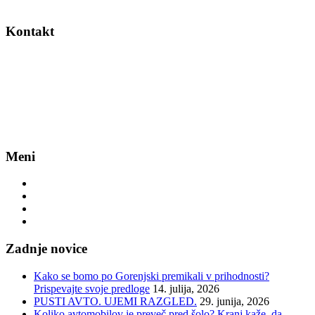
Kontakt
BSC, d.o.o., Kranj
Cesta Staneta Žagarja 37
4000 Kranj
T: 04/28 17 230
E: info@bsc-kranj.si
Politika zasebnosti
Meni
Evropski teden mobilnosti
Kolesartstvo
JPP – javni potniški promet
>
Celostno prometno načrtovanje
Zadnje novice
Kako se bomo po Gorenjski premikali v prihodnosti?
Prispevajte svoje predloge
14. julija, 2026
PUSTI AVTO. UJEMI RAZGLED.
29. junija, 2026
Koliko avtomobilov je preveč pred šolo? Kranj kaže, da