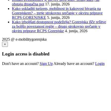
obstaja drugačna pot
17. junija, 2026
Kako uskladiti turizem, mobilnost in kakovost bivanja na
Gorenjskem? – tretje strokovno srečanje v okviru priprave
RCPS GORENJSKE
5. junija, 2026
Kako izboljšati dostopnost podeželja? Gorenjska išče rešitve
za boljšo povezanost regije – drugo strokovno srečanje v
okviru priprave RCPS Gorenjske
4. junija, 2026
2025 @ e-mobilitygorenjska
×
Login access is disabled
Don't have an account?
Sign Up
Already have an account?
Login