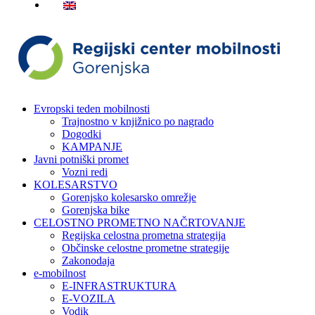
Evropski teden mobilnosti
Trajnostno v knjižnico po nagrado
Dogodki
KAMPANJE
Javni potniški promet
Vozni redi
KOLESARSTVO
Gorenjsko kolesarsko omrežje
Gorenjska bike
CELOSTNO PROMETNO NAČRTOVANJE
Regijska celostna prometna strategija
Občinske celostne prometne strategije
Zakonodaja
e-mobilnost
E-INFRASTRUKTURA
E-VOZILA
Vodik